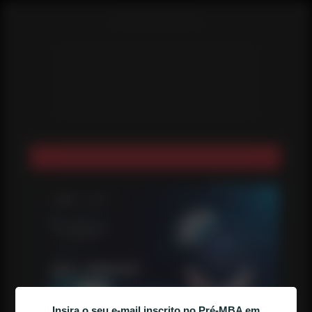
Melhores Momentos da Aula 4
Insira o seu e-mail inscrito no Pré-MBA em