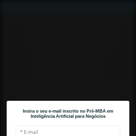
AULA 2
AS 4 ETAPAS PARA O SEU SUCESSO 
Insira o seu e-mail inscrito no Pré-MBA em
Inteligência Artificial para Negócios
PROFISSIONAL COM I.A