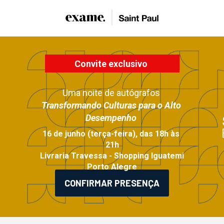
Convite exclusivo 
Uma noite de autógrafos 
Transformando Culturas para o Alto 
Desempenho
16 de junho (terça-feira), das 18h às 
21h
 Livraria Travessa - Shopping Iguatemi 
Porto Alegre
CONFIRMAR PRESENÇA