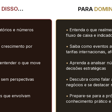
 
DISSO
…
PARA 
DOMIN
atórios e números 
•
 Entenda o que realmen
fluxo de caixa e indic
 crescimento por 
• 
Saiba como eventos atu
tarifas 
internacionais, a
entender o que move 
• 
Aprenda a analisar nú
decisões estratégicas
sem perspectivas 
•
 Descubra como falar a
negócios e 
se destacar 
s que envolvam 
• 
Prepare-se para a pró
conhecimento prático 
e