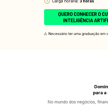
Carga horária: 
3 horas
QUERO CONHECER O CU
INTELIGÊNCIA ARTIF
⚠️ Necessário ter uma graduação em q
Domine
para a
No mundo dos negócios, finan