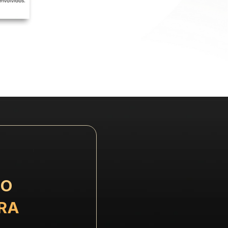
O 
RA