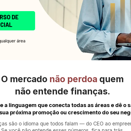
RSO DE
ICIAL
ualquer área
O mercado 
não perdoa
 quem
não entende finanças.
 a linguagem que conecta todas as áreas e dê o sa
 sua próxima promoção ou crescimento do seu neg
ças são o idioma que todos falam — do CEO ao empreen
Se você não entende esses números, fica para trás.