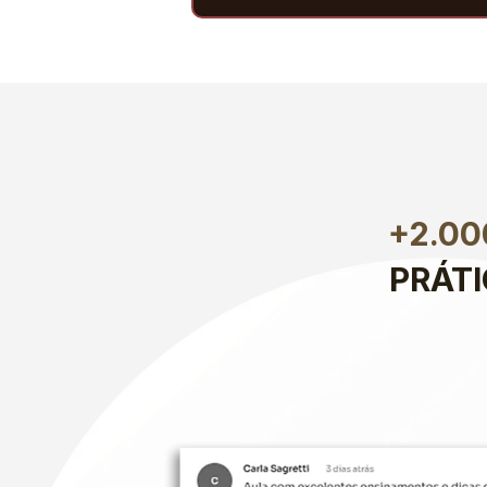
+2.0
PRÁT