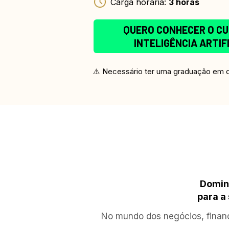
Carga horária: 
3 horas
QUERO CONHECER O CU
INTELIGÊNCIA ARTIF
⚠️ Necessário ter uma graduação em q
Domine
para a
No mundo dos negócios, finan