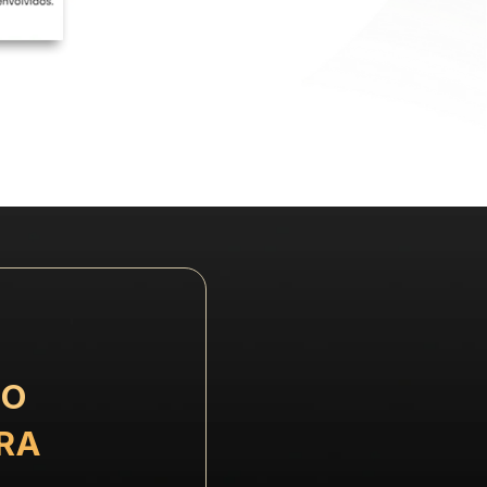
O 
RA