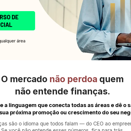
RSO DE
ICIAL
ualquer área
O mercado 
não perdoa
 quem
não entende finanças.
 a linguagem que conecta todas as áreas e dê o sa
 sua próxima promoção ou crescimento do seu neg
ças são o idioma que todos falam — do CEO ao empreen
Se você não entende esses números, fica para trás.