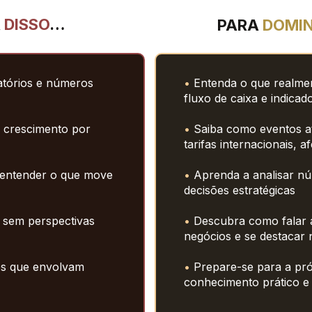
 
DISSO
…
PARA 
DOMIN
atórios e números 
•
 Entenda o que realmen
fluxo de caixa e indic
 crescimento por 
• 
Saiba como eventos atu
tarifas 
internacionais, a
entender o que move 
• 
Aprenda a analisar nú
decisões estratégicas
sem perspectivas 
•
 Descubra como falar a
negócios e 
se destacar 
s que envolvam 
• 
Prepare-se para a pró
conhecimento prático 
e