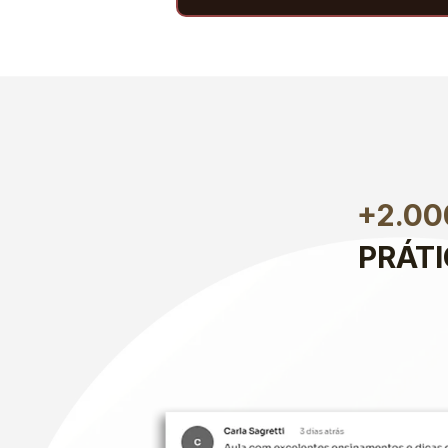
+2.0
PRÁT