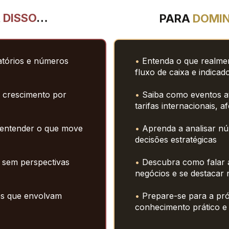
 
DISSO
…
PARA 
DOMIN
atórios e números 
•
 Entenda o que realmen
fluxo de caixa e indic
 crescimento por 
• 
Saiba como eventos atu
tarifas 
internacionais, a
entender o que move 
• 
Aprenda a analisar nú
decisões estratégicas
sem perspectivas 
•
 Descubra como falar a
negócios e 
se destacar 
s que envolvam 
• 
Prepare-se para a pró
conhecimento prático 
e