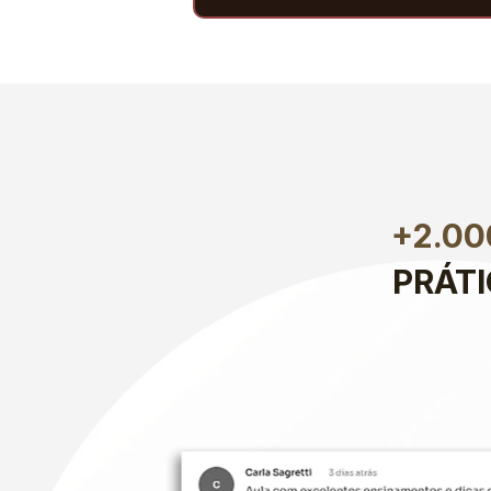
+2.0
PRÁT