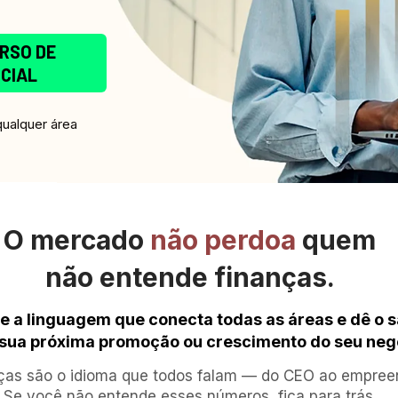
RSO DE
ICIAL
ualquer área
O mercado 
não perdoa
 quem
não entende finanças.
 a linguagem que conecta todas as áreas e dê o sa
 sua próxima promoção ou crescimento do seu neg
ças são o idioma que todos falam — do CEO ao empreen
Se você não entende esses números, fica para trás.