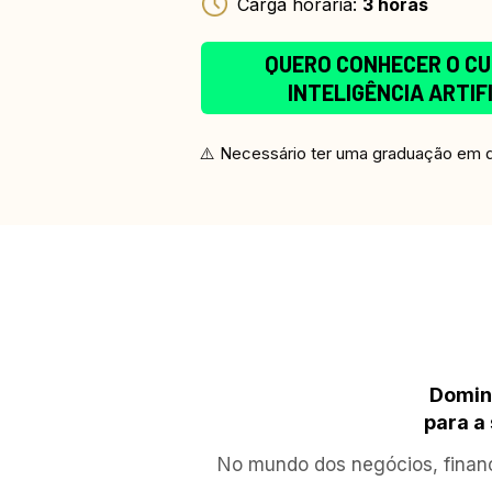
Carga horária: 
3 horas
QUERO CONHECER O CU
INTELIGÊNCIA ARTIF
⚠️ Necessário ter uma graduação em q
Domine
para a
No mundo dos negócios, finan