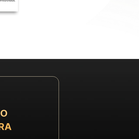
O 
RA