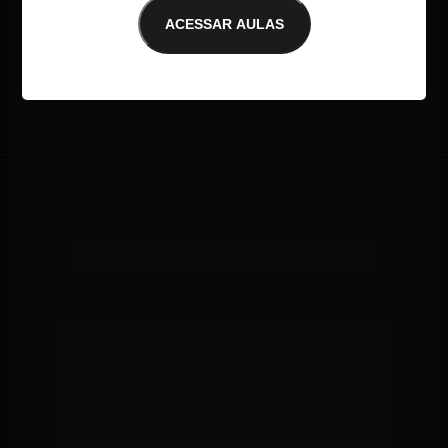
ACESSAR AULAS
E-mail não encontrado
AULA 2
OS SUPER PODERES DAS 
FINANÇAS