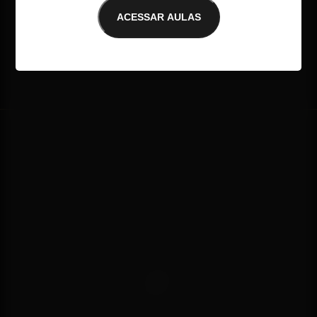
ACESSAR AULAS
E-mail não encontrado
AULA 2
OS SUPER PODERES DAS 
FINANÇAS