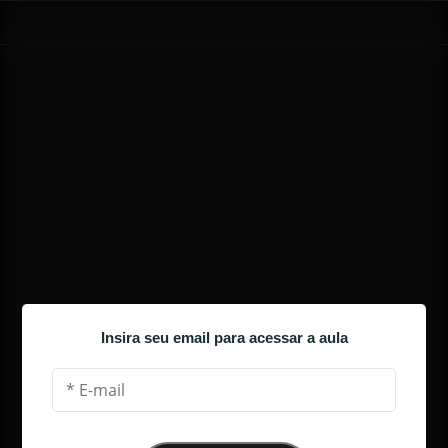
AULA 1
A BÚSSOLA DA PROSPERIDADE DOS 
NEGÓCIOS
Insira seu email para acessar a aula