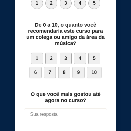
1
2
3
4
5
De 0 a 10, o quanto você
recomendaria este curso para
um colega ou amigo da área da
música?
1
2
3
4
5
6
7
8
9
10
O que você mais gostou até
agora no curso?