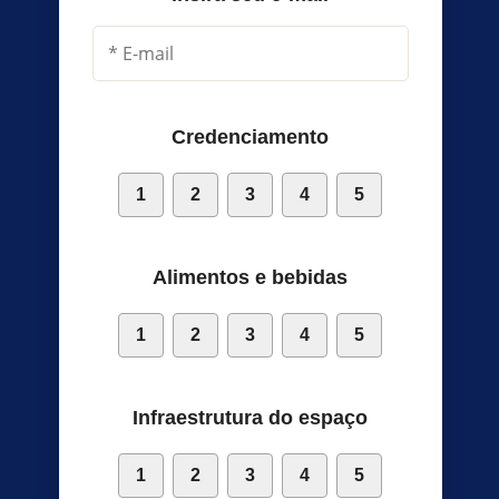
Credenciamento
1
2
3
4
5
Alimentos e bebidas
1
2
3
4
5
Infraestrutura do espaço
1
2
3
4
5