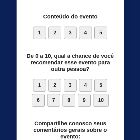
Conteúdo do evento
1
2
3
4
5
De 0 a 10, qual a chance de você
recomendar esse evento para
outra pessoa?
1
2
3
4
5
6
7
8
9
10
Compartilhe conosco seus
comentários gerais sobre o
evento: