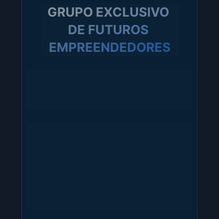
GRUPO EXCLUSIVO 
DE FUTUROS 
EMPREENDEDORES
Ao final deste formulário, você será convidado a 
participar do nosso grupo fechado de 
WhatsApp para futuros empreendedores, onde 
terá a oportunidade de:
• Conectar-se com outras pessoas que 
estão iniciando suas
jornadas empreendedoras
• Compartilhar ideias e receber feedback
• Encontrar potenciais parceiros e 
colaboradores
• Ter acesso a 48h de discussão aberta 
após cada encontro mensal