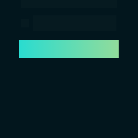
passando pelas principais etapas. 
AULA GRATUITA E AO VIVO
Dia 30/07, às 19h30
QUERO PARTICIPAR