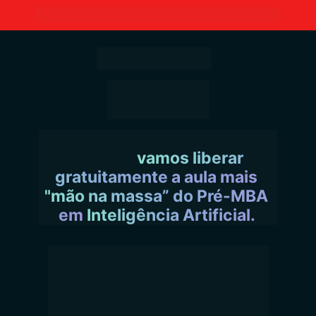
• AULA GRATUITA • 30/07 às 19h30 •
Pela primeira vez e por tempo 
limitado, 
vamos liberar 
gratuitamente a aula mais 
"mão na massa” do Pré-MBA 
em 
Inteligência Artificial. 
Você vai aprender como usar as 
principais ferramentas
 de IA para 
potencializar sua carreira
 ou 
montar um negócio do zero
, 