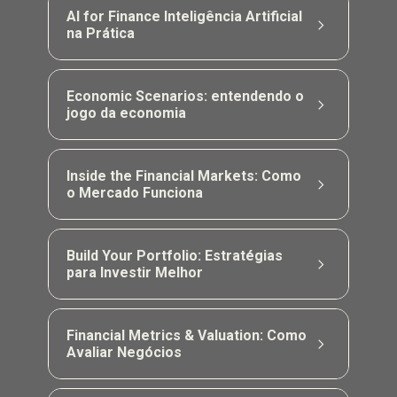
comunicação, empatia, escuta ativa e liderança, 
AI for Finance Inteligência Artificial 
fortalecendo soft skills essenciais para os 
na Prática
desafios acadêmicos e profissionais.
Exploração prática da inteligência artificial 
aplicada a finanças, com uso de ferramentas e 
Economic Scenarios: entendendo o 
recursos voltados à análise e à tomada de 
jogo da economia
decisão.
Imersão em conceitos que movem a economia, 
como inflação, juros e emprego, para analisar 
Inside the Financial Markets: Como 
cenários e compreender impactos sobre 
o Mercado Funciona
decisões. 
Visão prática do funcionamento do mercado 
financeiro, com foco em fluxo de capital, 
Build Your Portfolio: Estratégias 
principais agentes e dinâmica entre investidores 
para Investir Melhor
e empresas. 
Construção de base para decisões de 
investimento, abordando objetivos, horizonte, 
Financial Metrics & Valuation: Como 
risco, retorno e os principais produtos 
Avaliar Negócios
financeiros do mercado.
Introdução às métricas financeiras e aos 