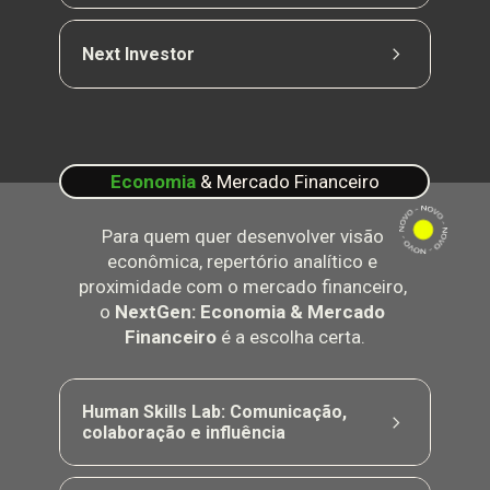
Exploração dos fundamentos do marketing e da 
Creator Economy, conectando posicionamento, 
Next Investor
conteúdo, plataformas, métricas e monetização 
para transformar criatividade em valor e 
Exploração de cenário econômico, produtos de 
resultado.
investimento, risco e retorno, com simulações 
práticas para ampliar repertório financeiro e 
visão de longo prazo.
Economia
 & Mercado Financeiro
Para quem quer desenvolver visão 
econômica, repertório analítico e 
proximidade com o mercado financeiro, 
o 
NextGen: Economia & Mercado 
Financeiro
 é a escolha certa.
Human Skills Lab: Comunicação, 
colaboração e influência
Dinâmicas de integração para desenvolver 