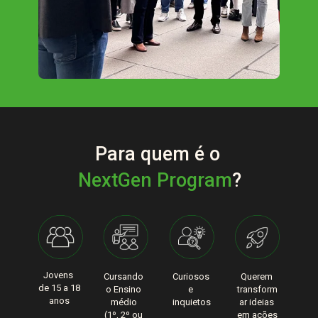
Para quem é o 
NextGen Program
?
Jovens 
Cursando 
Curiosos 
Querem 
de 15 a 18 
o Ensino 
e 
transform
anos
médio 
inquietos
ar ideias 
(1º, 2º ou 
em ações