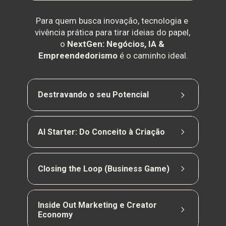
Para quem busca inovação, tecnologia e 
vivência prática para tirar ideias do papel, 
o 
NextGen: Negócios, IA & 
Empreendedorismo
 é o caminho ideal.
Destravando o seu Potencial
Dinâmicas de integração para desenvolver 
comunicação, empatia, escuta ativa e liderança, 
AI Starter: Do Conceito à Criação
fortalecendo soft skills essenciais para os 
desafios acadêmicos e profissionais.
Introdução à inteligência artificial com 
ferramentas práticas e atividades aplicadas, 
Closing the Loop (Business Game)
mostrando como usar IA para criar soluções 
com lógica, repertório e propósito.
Simulação de negócio em grupo para exercitar 
liderança, cooperação, análise de cenários e 
Inside Out Marketing e Creator 
tomada de decisão sob pressão, com feedback 
Economy
ao longo da experiência.