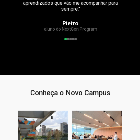
aprendizados que vão me acompanhar para
que
sempre."
Pietro
aluno do NextGen Program
Conheça o Novo Campus