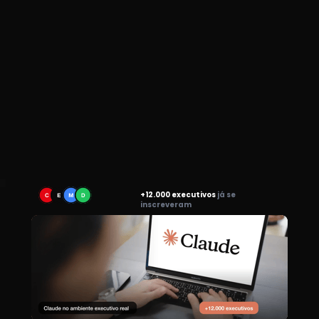
+12.000 executivos 
já se 
inscreveram