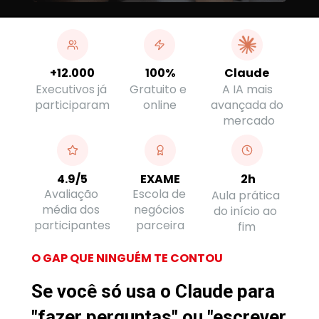
100%
+12.000
Claude
Executivos já 
Gratuito e 
A IA mais 
participaram
online
avançada do 
mercado
2h
4.9/5
EXAME
Escola de 
Avaliação 
Aula prática 
negócios 
média dos 
do início ao 
parceira
participantes
fim
O GAP QUE NINGUÉM TE CONTOU
Se você só usa o Claude para 
"fazer perguntas" ou "escrever 