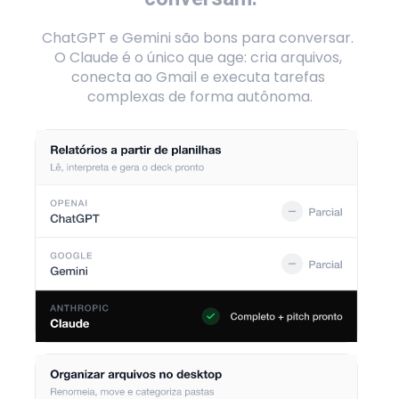
ChatGPT e Gemini são bons para conversar. 
O Claude é o único que age: cria arquivos, 
conecta ao Gmail e executa tarefas 
complexas de forma autônoma.