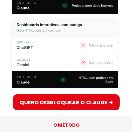
QUERO DESBLOQUEAR O CLAUDE ➔
O MÉTODO