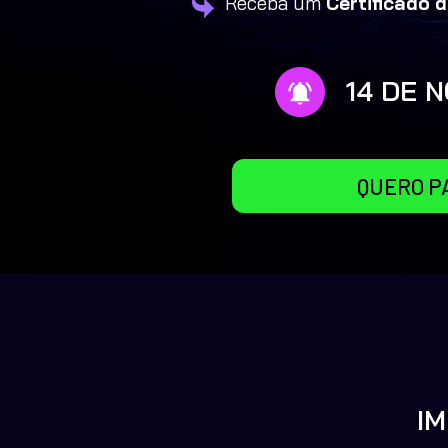
Receba um 
Certificado 
14 DE 
QUERO P