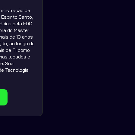
inistração de 
Espírito Santo, 
cios pela FDC 
ora do Master 
ais de 13 anos 
ão, ao longo de 
is de TI como 
mas legados e 
. Sua 
de Tecnologia 