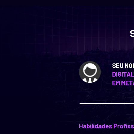
SEU NO
DIGITA
EM ME
Habilidades Profiss