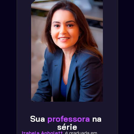
Sua 
professora 
na 
série
Izabela Anholett
, é graduada em 