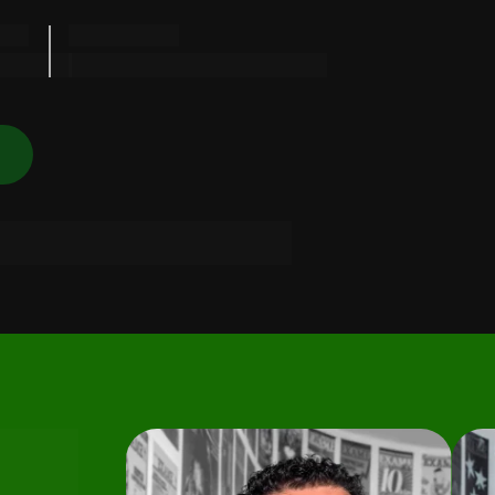
Local
h
Campus Saint Paul
→
vidados do Clube de Líderes