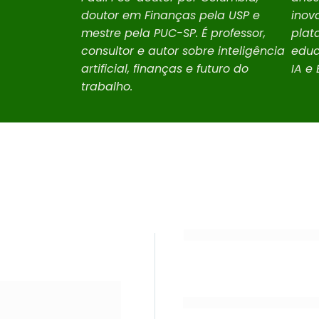
doutor em Finanças pela USP e
inov
mestre pela PUC-SP. É professor,
plat
consultor e autor sobre inteligência
educ
artificial, finanças e futuro do
IA e 
trabalho.
08H00 – ABERTURA
08H30 – 12H • BLOCO 1