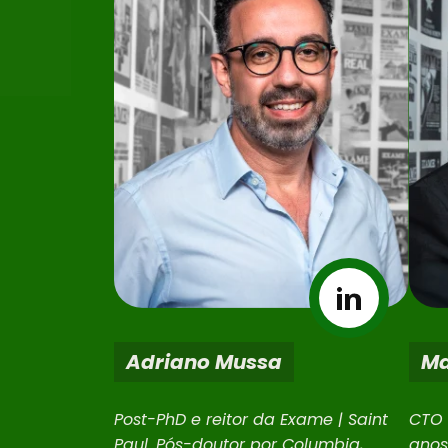
cial
Adriano Mussa
Ma
Post-PhD e reitor da Exame | Saint
CTO 
Paul. Pós-doutor por Columbia,
anos